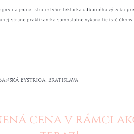
jprv na jednej strane tváre lektorka odborného výcviku pr
ruhej strane praktikantka samostatne vykoná tie isté úkony
Banská Bystrica, Bratislava
ná cena v rámci akc