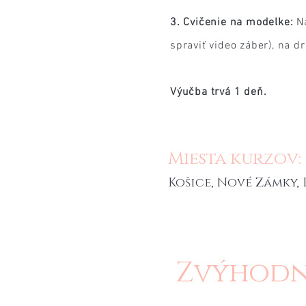
3. Cvičenie na modelke:
Na
spraviť video záber), na d
Výučba trvá 1 deň.
Miesta kurzov:
Košice, Nové Zámky, 
Zvýhodne