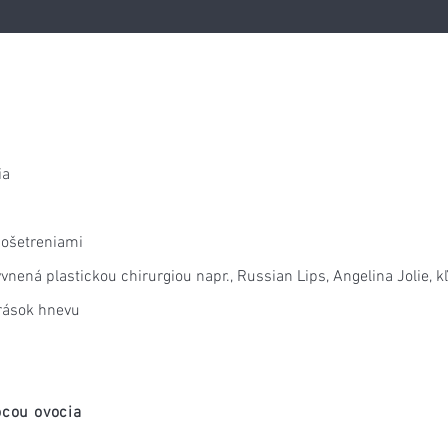
ia
 ošetreniami
ená plastickou chirurgiou napr., Russian Lips, Angelina Jolie, kľ
vrások hnevu
ocou ovocia