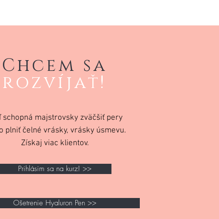
Chcem sa
rozvíjať!
 schopná majstrovsky zväčšiť pery
o plniť čelné vrásky, vrásky úsmevu.
Získaj viac klientov.
Prihlásim sa na kurz! >>
Ošetrenie Hyaluron Pen >>