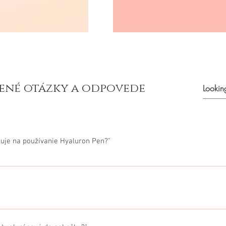
ené otázky a odpovede
huje na používanie Hyaluron Pen?"
je, lebo nie je to invazívny úkon, a napriek videám, šíriacim sa na i
šírila. Spomýnaný úkon je povrchnejší, preto je aj menej riskantný, 
tak jednoduchý a aj aplikovaná látka je neškodná, je, že pokožka sama
kyseliny glucunoric a N-acetylglucosamine-u. Netreba sa báť z týchto