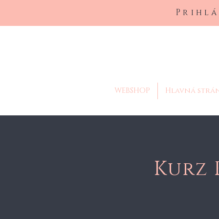
Prihlá
WEBSHOP
Hlavná strá
Kurz 