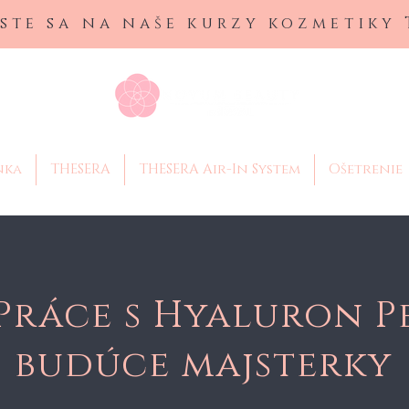
ste sa na naše kurzy kozmetiky
nka
THESERA
THESERA Air-In System
Ošetrenie
Práce s Hyaluron P
budúce majsterky