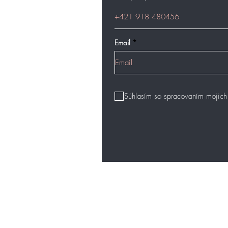
pôvod. Teda nie je pravda, že kysel
ich konzistenciami. Ďalej existuje 
pokožky, ktorá sa nikdy nevstrebáv
sa pochádza z kontrolovaných podm
Email
Súhlasím so spracovaním mojich
Hlavná stránka
Ošetrenie perom Hyaluron