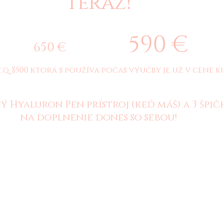
teraz!
590 €
650 €
t.q. S500 ktorá s používa počas výučby je už v cene 
DÔLEŽITÉ:
ý Hyaluron Pen prístroj (keď máš) a 3 špič
na doplnenie dones so sebou!