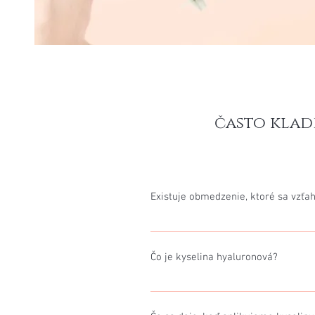
často klad
Existuje obmedzenie, ktoré sa vzťa
Čo sa týka samotného ošetrenia nie 
Penom do hipodermisu, kde by sa roz
Čo je kyselina hyaluronová?
Jednou z príčin toho, že postup je 
sa pozostáva z dvoch sacharidov: z 