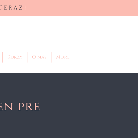
 TERAZ!
Kurzy
O nás
More
en pre