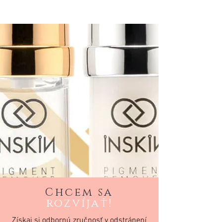
Chcem sa
rozvíjať!
Získaj si odbornú zručnosť v odstránení