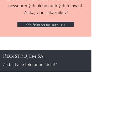
nevydarených alebo nudných tetovaní.
Získaj viac zákazníkov!
Prihlásim sa na kurz! >>
Registrujem sa!
Zadaj tvoje telefónne číslo!
Email
Súhlasím so spracovaním mojich údajov
Odoslať >>