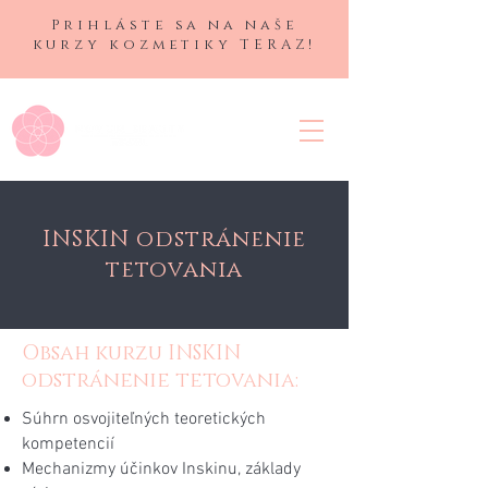
Prihláste sa na naše
kurzy kozmetiky TERAZ!
INSKIN odstránenie
tetovania
Obsah kurzu INSKIN
odstránenie tetovania:
Súhrn osvojiteľných teoretických
kompetencií
Mechanizmy účinkov Inskinu, základy